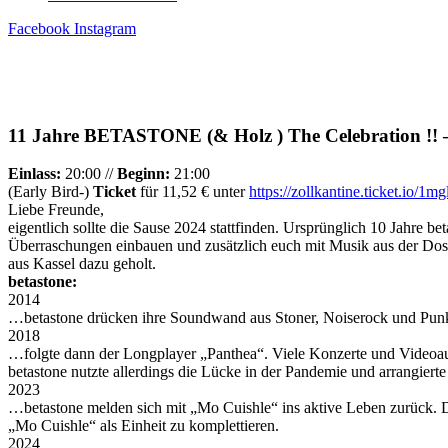
Facebook
Instagram
11 Jahre BETASTONE (& Holz ) The Celebration !! –
Einlass:
20:00 //
Beginn:
21:00
(Early Bird-)
Ticket
für 11,52 € unter
https://zollkantine.ticket.io/1m
Liebe Freunde,
eigentlich sollte die Sause 2024 stattfinden. Ursprünglich 10 Jahre b
Überraschungen einbauen und zusätzlich euch mit Musik aus der Dos
aus Kassel dazu geholt.
betastone:
2014
…betastone drücken ihre Soundwand aus Stoner, Noiserock und Punk n
2018
…folgte dann der Longplayer „Panthea“. Viele Konzerte und Videoausk
betastone nutzte allerdings die Lücke in der Pandemie und arrangiert
2023
…betastone melden sich mit „Mo Cuishle“ ins aktive Leben zurück. 
„Mo Cuishle“ als Einheit zu komplettieren.
2024