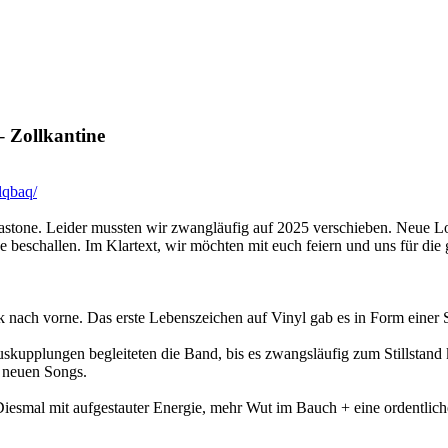
 Zollkantine
glqbaq/
etastone. Leider mussten wir zwangläufig auf 2025 verschieben. Neue Lo
e beschallen. Im Klartext, wir möchten mit euch feiern und uns für d
ach vorne. Das erste Lebenszeichen auf Vinyl gab es in Form einer S
upplungen begleiteten die Band, bis es zwangsläufig zum Stillstand k
e neuen Songs.
Diesmal mit aufgestauter Energie, mehr Wut im Bauch + eine ordentlic