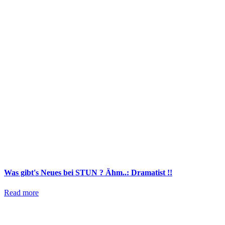
Was gibt's Neues bei STUN ? Ähm..: Dramatist !!
Read more