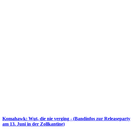
Komahawk: Wut, die nie verging - (Bandinfos zur Releaseparty
am 13. Juni in der Zollkantine)