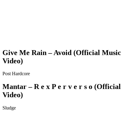
Give Me Rain – Avoid (Official Music
Video)
Post Hardcore
Mantar – R e x P e r v e r s o (Official
Video)
Sludge