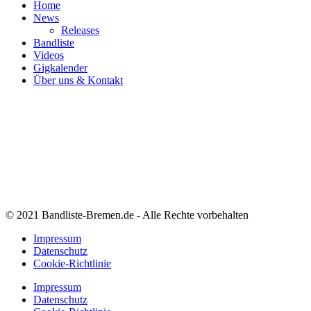
Home
News
Releases
Bandliste
Videos
Gigkalender
Über uns & Kontakt
© 2021 Bandliste-Bremen.de - Alle Rechte vorbehalten
Impressum
Datenschutz
Cookie-Richtlinie
Impressum
Datenschutz