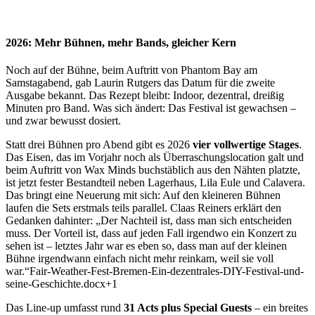
2026: Mehr Bühnen, mehr Bands, gleicher Kern
Noch auf der Bühne, beim Auftritt von Phantom Bay am
Samstagabend, gab Laurin Rutgers das Datum für die zweite
Ausgabe bekannt. Das Rezept bleibt: Indoor, dezentral, dreißig
Minuten pro Band. Was sich ändert: Das Festival ist gewachsen –
und zwar bewusst dosiert.
Statt drei Bühnen pro Abend gibt es 2026
vier vollwertige Stages
.
Das Eisen, das im Vorjahr noch als Überraschungslocation galt und
beim Auftritt von Wax Minds buchstäblich aus den Nähten platzte,
ist jetzt fester Bestandteil neben Lagerhaus, Lila Eule und Calavera.
Das bringt eine Neuerung mit sich: Auf den kleineren Bühnen
laufen die Sets erstmals teils parallel. Claas Reiners erklärt den
Gedanken dahinter: „Der Nachteil ist, dass man sich entscheiden
muss. Der Vorteil ist, dass auf jeden Fall irgendwo ein Konzert zu
sehen ist – letztes Jahr war es eben so, dass man auf der kleinen
Bühne irgendwann einfach nicht mehr reinkam, weil sie voll
war.“Fair-Weather-Fest-Bremen-Ein-dezentrales-DIY-Festival-und-
seine-Geschichte.docx+1
Das Line-up umfasst rund
31 Acts plus Special Guests
– ein breites