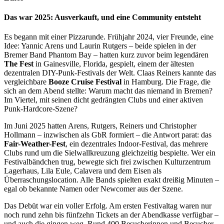
Das war 2025: Ausverkauft, und eine Community entsteht
Es begann mit einer Pizzarunde. Frühjahr 2024, vier Freunde, eine
Idee: Yannic Arens und Laurin Rutgers – beide spielen in der
Bremer Band Phantom Bay – hatten kurz zuvor beim legendären
The Fest
in Gainesville, Florida, gespielt, einem der ältesten
dezentralen DIY-Punk-Festivals der Welt. Claas Reiners kannte das
vergleichbare
Booze Cruise Festival
in Hamburg. Die Frage, die
sich an dem Abend stellte: Warum macht das niemand in Bremen?
Im Viertel, mit seinen dicht gedrängten Clubs und einer aktiven
Punk-Hardcore-Szene?
Im Juni 2025 hatten Arens, Rutgers, Reiners und Christopher
Hollmann – inzwischen als GbR formiert – die Antwort parat: das
Fair-Weather-Fest
, ein dezentrales Indoor-Festival, das mehrere
Clubs rund um die Sielwallkreuzung gleichzeitig bespielte. Wer ein
Festivalbändchen trug, bewegte sich frei zwischen Kulturzentrum
Lagerhaus, Lila Eule, Calavera und dem Eisen als
Überraschungslocation. Alle Bands spielten exakt dreißig Minuten –
egal ob bekannte Namen oder Newcomer aus der Szene.
Das Debüt war ein voller Erfolg. Am ersten Festivaltag waren nur
noch rund zehn bis fünfzehn Tickets an der Abendkasse verfügbar –
und auch die gingen weg. Rund 400 Besucherinnen und Besucher