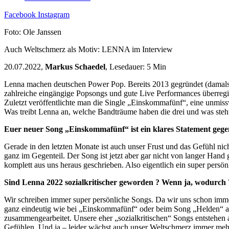
Facebook
Instagram
Foto: Ole Janssen
Auch Weltschmerz als Motiv: LENNA im Interview
20.07.2022,
Markus Schaedel
, Lesedauer: 5 Min
Lenna machen deutschen Power Pop. Bereits 2013 gegründet (damals 
zahlreiche eingängige Popsongs und gute Live Performances überreg
Zuletzt veröffentlichte man die Single „Einskommafünf“, eine unmissv
Was treibt Lenna an, welche Bandträume haben die drei und was steht
Euer neuer Song „Einskommafünf“ ist ein klares Statement gege
Gerade in den letzten Monate ist auch unser Frust und das Gefühl ni
ganz im Gegenteil. Der Song ist jetzt aber gar nicht von langer Han
komplett aus uns heraus geschrieben. Also eigentlich ein super persön
Sind Lenna 2022 sozialkritischer geworden ? Wenn ja, wodurch 
Wir schreiben immer super persönliche Songs. Da wir uns schon imme
ganz eindeutig wie bei „Einskommafünf“ oder beim Song „Helden“ au
zusammengearbeitet. Unsere eher „sozialkritischen“ Songs entstehen 
Gefühlen. Und ja – leider wächst auch unser Weltschmerz immer meh