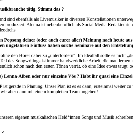
Musikbranche tätig. Stimmt das ?
nd sind ebenfalls als Livemusiker in diversen Konstellationen unterw
 produziert. Alenna ist nebenberuflich als Social Media Redakteurin
deodrehs.
 Popsong deiner (oder auch eurer aller) Meinung nach heute aus
en ungefähren Einfluss haben solche Seminare auf den
Entstehung
 ohne den Hörer dabei zu „unterfordern“. Im Idealfall sollte es nicht „
il des Songwritings ist immer handwerkliche Arbeit, die man lernen 
entlich schon nach den ersten Tönen verrät, ob eine Idee etwas taugt, 
je) Lenna-Alben oder nur einzelne Vös ? Habt ihr quasi eine Einzel
EP ist gerade in Planung. Unser Plan ist es es dann, ersteinmal weiter z
n wir aber dann mit einem kompletten Team angehen!
t unseren eigenen musikalischen Held*innen Songs und Musik schreibe
 ?