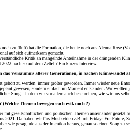
noch zu fünft) hat die Formation, die heute noch aus Alenna Rose (V
ional auf sich aufmerksam gemacht.
erständliche Kritik an mangelnde Anteilnahme in der drängenden Klimap
 2022 noch so auf dem Zettel ? Ein kurzes Interview.
n das Versäumnis älterer Generationen, in Sachen Klimawandel ak
cht gehört zu werden, immer größer geworden. Immer wieder neue Entsch
d geplant gewesen, sondern einfach im Moment entstanden. Wir wollten 
licher Song – in dem wir vor allem auch beschreiben, wie wir uns selbe
? (Welche Themen bewegen euch evtl. noch ?)
r mit gesellschaftlichen und politischen Themen auseinander gesetzt h
s 2021. Da haben wir fürs Musikvideo z.B. mit Fridays For Future, S
aber wie gesagt nie aus der Intention heraus, genau so einen Song zu 
r.