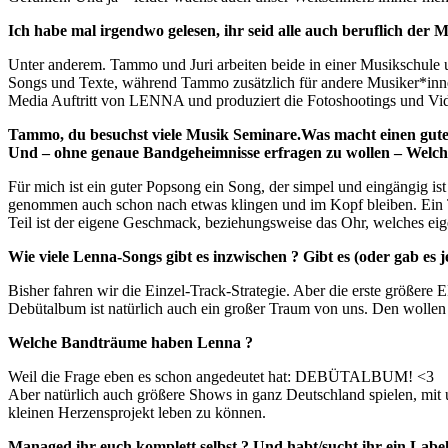
Ich habe mal irgendwo gelesen, ihr seid alle auch beruflich der 
Unter anderem. Tammo und Juri arbeiten beide in einer Musikschule u
Songs und Texte, während Tammo zusätzlich für andere Musiker*innen
Media Auftritt von LENNA und produziert die Fotoshootings und Vi
Tammo, du besuchst viele Musik Seminare.Was macht einen guten
Und – ohne genaue Bandgeheimnisse erfragen zu wollen – Welch
Für mich ist ein guter Popsong ein Song, der simpel und eingängig ist
genommen auch schon nach etwas klingen und im Kopf bleiben. Ein Te
Teil ist der eigene Geschmack, beziehungsweise das Ohr, welches eig
Wie viele Lenna-Songs gibt es inzwischen ? Gibt es (oder gab es 
Bisher fahren wir die Einzel-Track-Strategie. Aber die erste größere 
Debütalbum ist natürlich auch ein großer Traum von uns. Den wolle
Welche Bandträume haben Lenna ?
Weil die Frage eben es schon angedeutet hat: DEBÜTALBUM! <3
Aber natürlich auch größere Shows in ganz Deutschland spielen, mi
kleinen Herzensprojekt leben zu können.
Managed ihr euch komplett selbst ? Und habt/sucht ihr ein Label