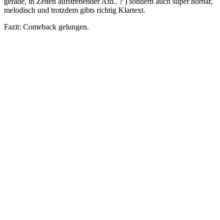
gerade, in Zeiten aufstrebender Afd.. ? ) sondern auch super hörbar,
melodisch und trotzdem gibts richtig Klartext.
Fazit: Comeback gelungen.